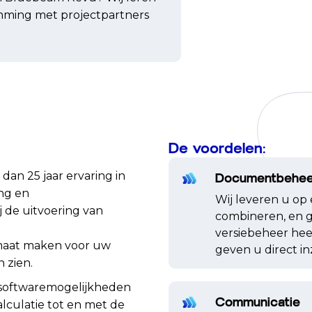
temming met projectpartners
De voordelen:
dan 25 jaar ervaring in
Documentbehee
ing en
Wij leveren u op
j de uitvoering van
combineren, en g
versiebeheer hee
 maat maken voor uw
geven u direct in
 zien.
e softwaremogelijkheden
Communicatie
calculatie tot en met de