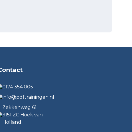
Contact
0174 354 005
info@pdftrainingen.nl
Zekkenweg 61
3151 ZC Hoek van
Holland